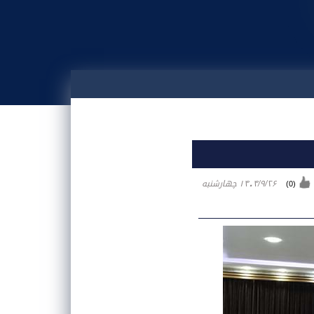
 او واجب مي‏کند.)
۱۴۰۴/۹/۲۶ چهارشنبه
)
0
(