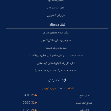
مقررات سازمان
گزارش تصویری
لینک دوستان
دفتر مقام معظم رهبری
سازمان زندان ها کل کشور
استانداری کردستان
سامانه حمایت (در حال حاضر غیر فعال می باشد )
اداره کل زندانهای استان کردستان
ستاد دیه استان کردستان ( غیر فعال )
اوقات شرعي
26
:
4
مانده تا
غروب خورشید
اذان صبح
04:00:25
طلوع خورشيد
05:35:31
اذان ظهر
12:28:24