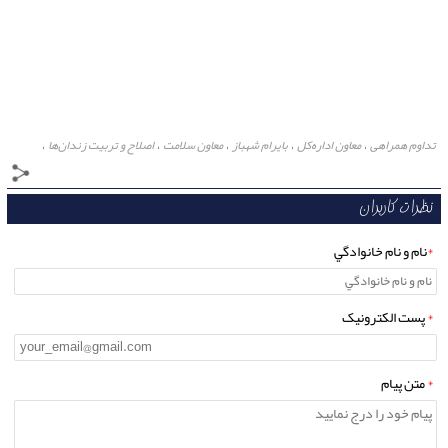
تداوم همراهی
معاون اداره‌کل
بایرام شهباز
معاون سلامت
اصلاح و تربیت زندان‌ها
،
،
،
،
،
علی‌اشرف زانیار
مدیرعامل انجمن حمایت زندانیان سنندج
اعتماد و انگیزه خانواده‌ها
،
،
،
پایش واقعی نیازها
برنامه‌ریزی دقیق‌
بسته‌های کالایی
پیگیری مشترک
،
،
،
،
نظرات کاربران
*
نام و نام خانوادگي
*
پست الکترونيک
*
متن پيام