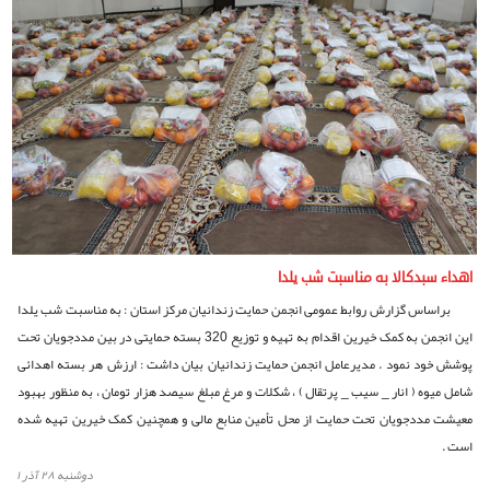
اهداء سبدکالا به مناسبت شب یلدا
براساس گزارش روابط عمومی انجمن حمایت زندانیان مرکز استان : به مناسبت شب یلدا
این انجمن به کمک خیرین اقدام به تهیه و توزیع 320 بسته حمایتی در بین مددجویان تحت
پوشش خود نمود . مدیرعامل انجمن حمایت زندانیان بیان داشت : ارزش هر بسته اهدائی
شامل میوه ( انار _ سیب _ پرتقال ) ، شکلات و مرغ مبلغ سیصد هزار تومان ، به منظور بهبود
معیشت مددجویان تحت حمایت از محل تأمین منابع مالی و همچنین کمک خیرین تهیه شده
است .
دوشنبه ۲۸ آذر ۱