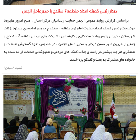
دیدار رئیس کمیته امداد منطقه۲ سنندج با مدیرعامل انجمن
براساس گزارش روابط عمومی انجمن حمایت زندانیان مرکز استان : صبح امروز علیرضا
خوشبخت رئیس کمیته امداد حضرت امام (ره) منطقه ۲ سنندج به همراه احمدی مسئول زکات
شهرستان ، کریمی رئیس واحد مددکاری و کارشناس مشارکت های مردمی منطقه 2 سنندج و
جمعی از خیرین شهر ضمن دیدار با مدیر عامل انجمن ، در خصوص نحوه گسترش تعاملات و
همفکری هر چه بیشتر در راستای جذب کمک های مردمی و همپوشانی خدمات ارائه شده به
خانواده های مشترک به بحث و گفتگو پرداختند .
شنبه ۸ بهمن ۱