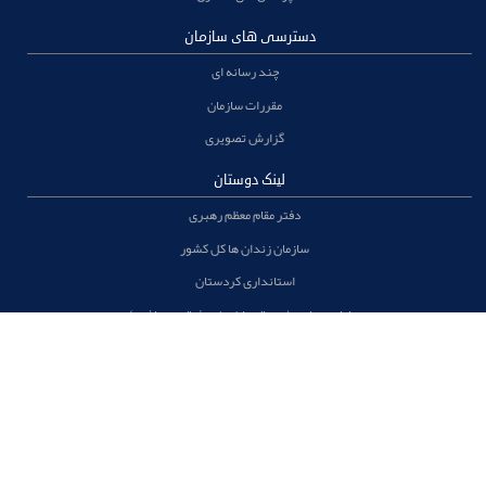
دسترسی های سازمان
چند رسانه ای
مقررات سازمان
گزارش تصویری
لینک دوستان
دفتر مقام معظم رهبری
سازمان زندان ها کل کشور
استانداری کردستان
سامانه حمایت (در حال حاضر غیر فعال می باشد )
اداره کل زندانهای استان کردستان
ستاد دیه استان کردستان ( غیر فعال )
اوقات شرعي
54
:
0
مانده تا
اذان ظهر