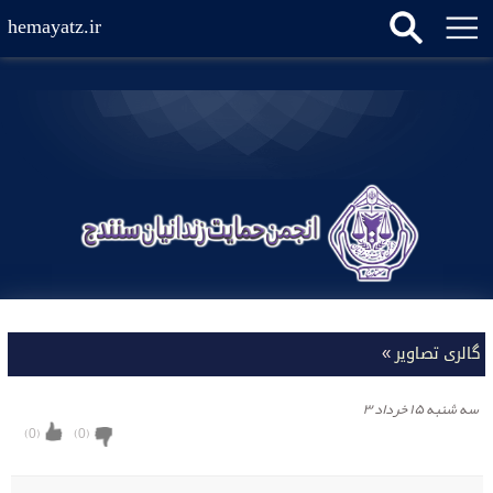
hemayatz.ir
گالری تصاویر
»
سه شنبه ۱۵ خرداد ۳
)
0
(
)
0
(