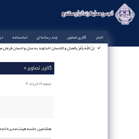
اخبار
گالری تصاویر
چند رسانه ای
اساسنامه
در
إنَّ اللَّهَ يأمُرُ بِالعَدلِ و الإحسانِ (خداوند به عدل و احسان فرمان مي‏د
پيامبرصلي الله عليه وآله : وَاللَّهُ يُحِبُّ إغاثَةَ اللَّهفانِ (خداو
امام علي‏ عليه السلام : طوبي لِمَن أحسَنَ إلَي الِعبادِ و تَزَوَّدَ 
گالری تصاویر
»
پيامبرصلي الله عليه وآله : مَن عالَ يَتيماً حَتّي يَستَغنِيَ أوجَبَ ال
جمعه ۱۶ خرداد ۴
هشتمین جلسه هیئت‌مدیره انجمن؛ 