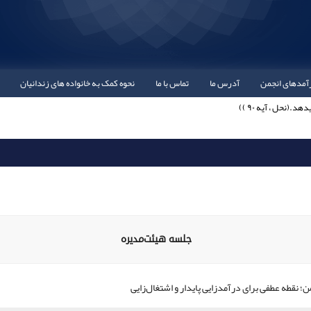
آمدهای انجمن
آدرس ما
تماس با ما
نحوه کمک به خانواده های زندانیان
هد.(نحل ، آيه ۹۰ ))
ند کمک به اندوهگين و ياري خواه را دوست دارد.)
لِلمَعادِ (خوشا به حال آن که به بندگان خدا نيکي کند و براي آخرت خود زاد و توشه برگيرد.)
لَّهُ لَهُ بِذلکَ الجَنَّةَ (هر کس يتيمي را سرپرستي کند تا بي‏نياز شود ، خداوند ، در برابر ، بهشت را بر
جلسه هیئت‌مدیره
نقطه عطفی برای درآمدزایی پایدار و اشتغال‌زایی