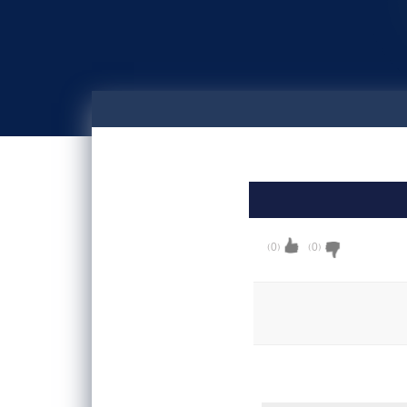
 او واجب مي‏کند.)
)
0
(
)
0
(