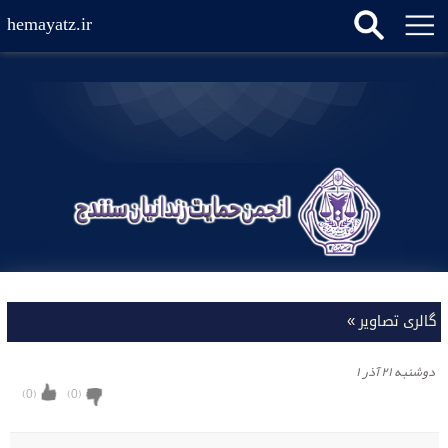
hemayatz.ir
گالری تصاویر
»
دوشنبه ۲۱ آذر ۱
)
0
(
)
0
(