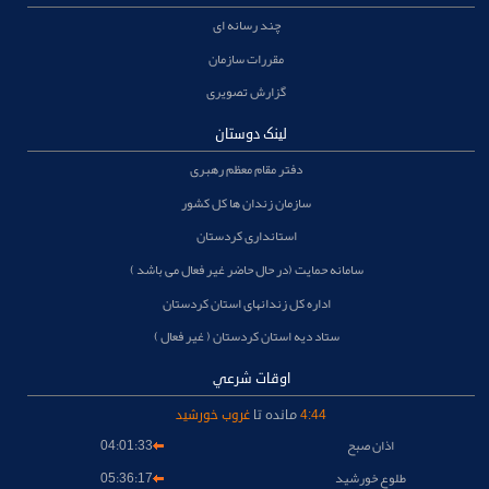
چند رسانه ای
مقررات سازمان
گزارش تصویری
لینک دوستان
دفتر مقام معظم رهبری
سازمان زندان ها کل کشور
استانداری کردستان
سامانه حمایت (در حال حاضر غیر فعال می باشد )
اداره کل زندانهای استان کردستان
ستاد دیه استان کردستان ( غیر فعال )
اوقات شرعي
44
:
4
مانده تا
غروب خورشید
اذان صبح
04:01:33
طلوع خورشيد
05:36:17